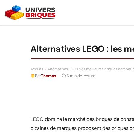
Aller
au
contenu
Alternatives LEGO : les 
Accueil
›
Alternatives LEGO : les meilleures briques compati
Par
Thomas
·
⏱ 6 min de lecture
LEGO domine le marché des briques de construc
dizaines de marques proposent des briques com