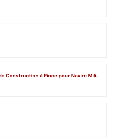
JMBricklayer 61505 Ensemble de Blocs de Construction de sous-Marin Atomique, Blocs de Construction à Pince pour Navire Militaire, kit de modèle de sous-Marin avec Construction réelle