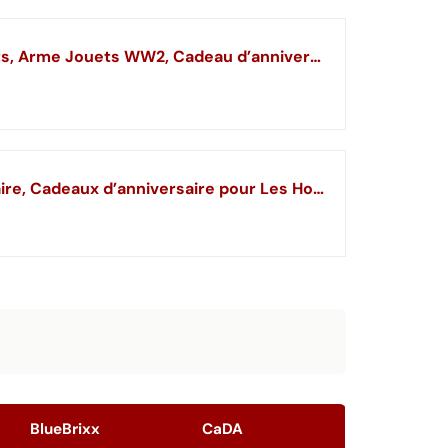
Felicify Soldat Militaire Jouet, Kit de Jouet Militaire, Figurine Militaire, WW2 Soldats Jouets, Arme Jouets WW2, Cadeau d’anniversaire pour Fans (A)
Sosuy 1:1 Revolver M500 Couteau Papillon Set de Briques de Construction Réplique Militaire, Cadeaux d’anniversaire pour Les Hommes Enfants âge 8 +, Collection de Briques Militaires, 522 pièces
BlueBrixx
CaDA